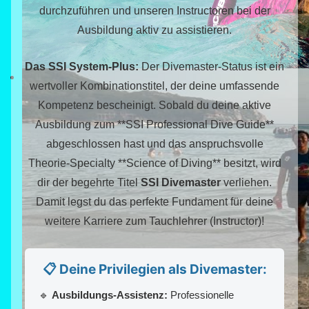
durchzuführen und unseren Instructoren bei der
Ausbildung aktiv zu assistieren.
Das SSI System-Plus:
Der Divemaster-Status ist ein
wertvoller Kombinationstitel, der deine umfassende
Kompetenz bescheinigt. Sobald du deine aktive
Ausbildung zum **SSI Professional Dive Guide**
abgeschlossen hast und das anspruchsvolle
Theorie-Specialty **Science of Diving** besitzt, wird
dir der begehrte Titel
SSI Divemaster
verliehen.
Damit legst du das perfekte Fundament für deine
weitere Karriere zum Tauchlehrer (Instructor)!
📋 Deine Privilegien als Divemaster:
🔹
Ausbildungs-Assistenz:
Professionelle