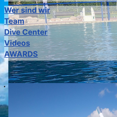
Wer sind wir
Team
Dive Center
Videos
AWARDS