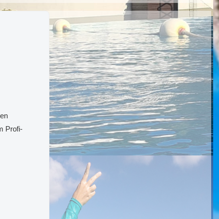
den
 Profi-