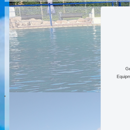
Ge
Equipm