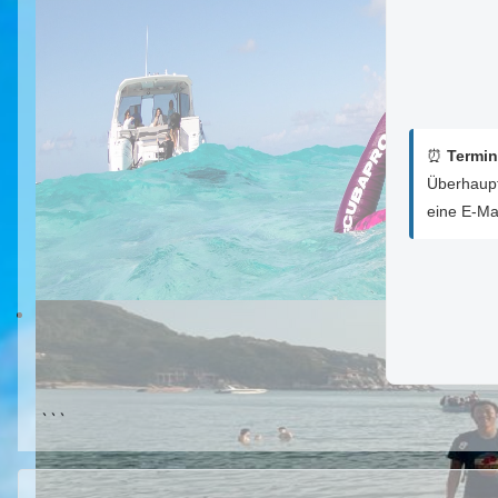
⏰
Termin
Überhaupt
eine E-Mai
```