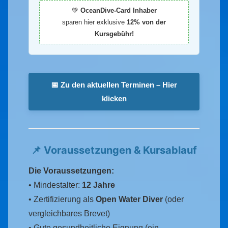
💚
OceanDive-Card Inhaber
sparen hier exklusive
12% von der
Kursgebühr!
📅 Zu den aktuellen Terminen – Hier
klicken
📌 Voraussetzungen & Kursablauf
Die Voraussetzungen:
• Mindestalter:
12 Jahre
• Zertifizierung als
Open Water Diver
(oder
vergleichbares Brevet)
• Gute gesundheitliche Eignung (ein