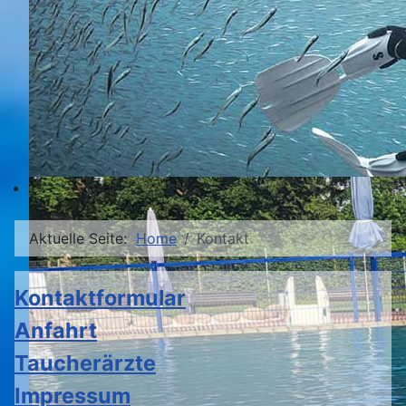
Aktuelle Seite:
Home
Kontakt
Kontaktformular
Anfahrt
Taucherärzte
Impressum