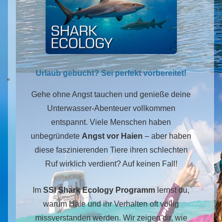
Urlaub gebucht? Sei perfekt vorbereitet!
Gehe ohne Angst tauchen und genieße deine
Unterwasser-Abenteuer vollkommen
entspannt. Viele Menschen haben
unbegründete
Angst vor Haien
– aber haben
diese faszinierenden Tiere ihren schlechten
Ruf wirklich verdient? Auf keinen Fall!
Im
SSI Shark Ecology Programm
lernst du,
warum Haie und ihr Verhalten oft völlig
missverstanden werden. Wir zeigen dir, wie