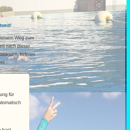
tweit!
f deinem Weg zum
elt nach dieser
ulärsten, tieferen
en!
ung für
utomatisch
 hast.