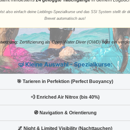
t also einfach deine Lieblings-Spezialkurse und das SSI System stellt dir
Brevet automatisch aus!
setzung:
Zertifizierung als
Open Water Diver (OWD)
oder ein vergle
🤿 Kleine Auswahl - Spezialkurse:
🎯 Tarieren in Perfektion (Perfect Buoyancy)
💨 Enriched Air Nitrox (bis 40%)
🧭 Navigation & Orientierung
🌌 Night & Limited Visibility (Nachttauchen)