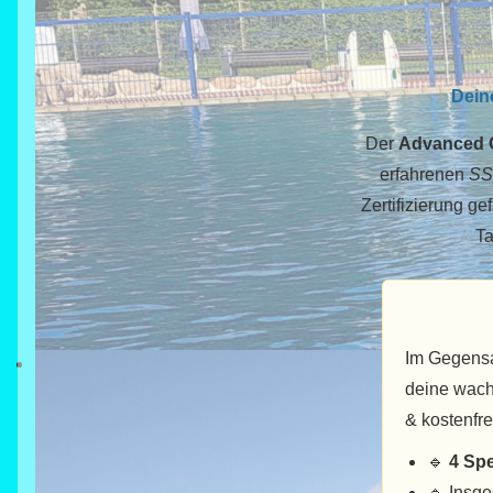
Deine
Der
Advanced O
erfahrenen
SS
Zertifizierung ge
Ta
Im Gegensa
deine wach
& kostenfre
🔹
4 Spe
🔹 Insg