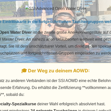
 Eintrittskarte in die fortgeschrittenen Tauchergruppen wel
pen Water Diver
ist die zweite große Anerkennungsstufe au
I Master Diver
. An nahezu allen Urlaubsorten weltweit wird gezi
fragt. Sie ist dein unschätzbarer Vorteil, um direkt zu den spektak
uchplätzen und fortgeschrittenen Gruppen eingeladen zu werd
🎓 Der Weg zu deinem AOWD:
tz zu anderen Verbänden ist der SSI AOWD eine echte Belohn
sende Erfahrung. Du erhältst die Zertifizierung **vollkommen a
i**, sobald du:
cialty-Spezialkurse
deiner Wahl erfolgreich absolviert hast.
esamt mindestens
24 geloggte Tauchgänge
in deinem Logbuch