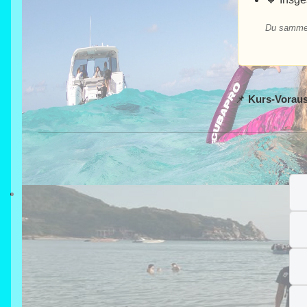
Du sammels
📌
Kurs-Voraus