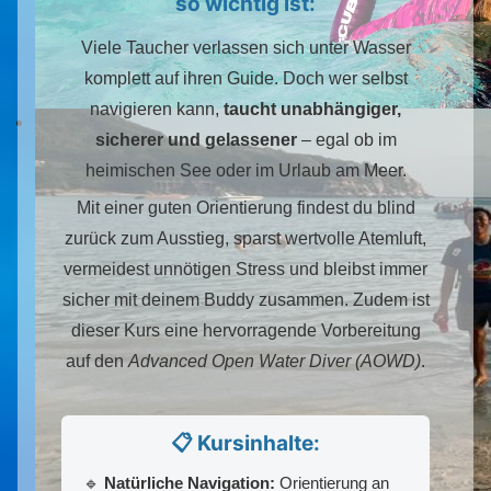
so wichtig ist:
Viele Taucher verlassen sich unter Wasser
komplett auf ihren Guide. Doch wer selbst
navigieren kann,
taucht unabhängiger,
sicherer und gelassener
– egal ob im
heimischen See oder im Urlaub am Meer.
Mit einer guten Orientierung findest du blind
zurück zum Ausstieg, sparst wertvolle Atemluft,
vermeidest unnötigen Stress und bleibst immer
sicher mit deinem Buddy zusammen. Zudem ist
dieser Kurs eine hervorragende Vorbereitung
auf den
Advanced Open Water Diver (AOWD)
.
📋 Kursinhalte:
🔹
Natürliche Navigation:
Orientierung an