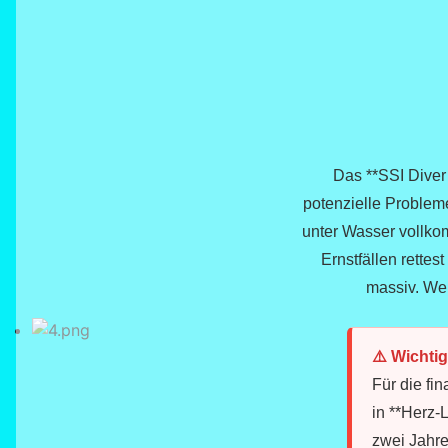
Das **SSI Diver
potenzielle Probleme
unter Wasser vollkom
Ernstfällen rettes
massiv. Wer
⚠️ Wichti
Für die fi
in **Herz-
zwei Jahre