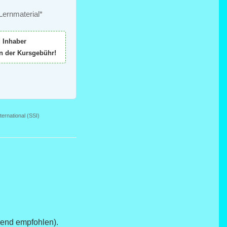
Lernmaterial*
 Inhaber
n der Kursgebühr!
nternational (SSI)
gend empfohlen).