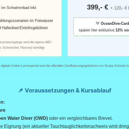
399,- €
 im Schwimmbad inkl.
+ 120,- € 
bildungsszenarien im Freiwasser
💚
OceanDive-Card
d Hallenbad-Eintrittsgebühren
sparen hier exklusive
12% vo
assertauchgänge wird die eigene ABC-
 Schnorchel, Flossen) benötigt.
 digitale Online-Lernmaterial sind die offiziellen Zertifizierungsgebühren von Scuba Schools I
📌 Voraussetzungen & Kursablauf
en:
hre
en Water Diver (OWD)
oder ein vergleichbares Brevet.
he Eignung (ein aktueller Tauchtauglichkeitsnachweis wird drin