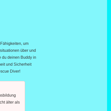
 Fähigkeiten, um
tsituationen über und
ie du deinen Buddy in
heit und Sicherheit
escue Diver!
Ausbildung
ht älter als