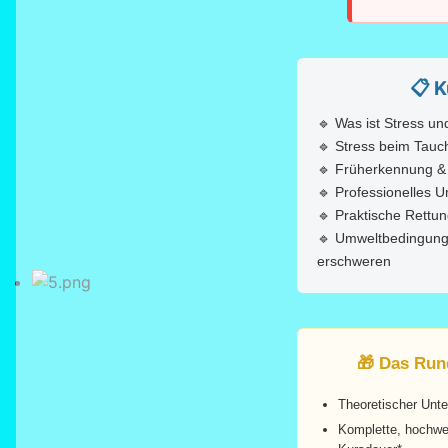
📋 K
🔹 Was ist Stress un
🔹 Stress beim Tau
🔹 Früherkennung & 
🔹 Professionelles 
🔹 Praktische Rett
🔹 Umweltbedingunge
erschweren
🎁 Das Run
Theoretischer Unter
Komplette, hochwer