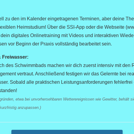
ziell zu den im Kalender eingetragenen Terminen, aber deine Th
 flexiblen Heimstudium! Über die SSI-App oder die Webseite (w
uf dein digitales Onlinetraining mit Videos und interaktiven Wied
n vor Beginn der Praxis vollständig bearbeitet sein.
& Freiwasser:
ch des Schwimmbads machen wir dich zuerst intensiv mit den 
ment vertraut. Anschließend festigen wir das Gelernte bei rea
er. Sobald alle praktischen Leistungsanforderungen fehlerfrei er
standen!
gründen, etwa bei unvorhersehbaren Wetterereignissen wie Gewitter, behält si
urzfristig anzupassen.)