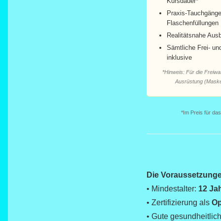
Kursdauer*
Praxis-Tauchgänge
Flaschenfüllungen
Realitätsnahe Aus
Sämtliche Frei- un
inklusive
*Hinweis: Für die Freiw
Ausrüstung (Maske,
*Im Preis für das
Die Voraussetzung
• Mindestalter:
12 Ja
• Zertifizierung als
Op
• Gute gesundheitlic