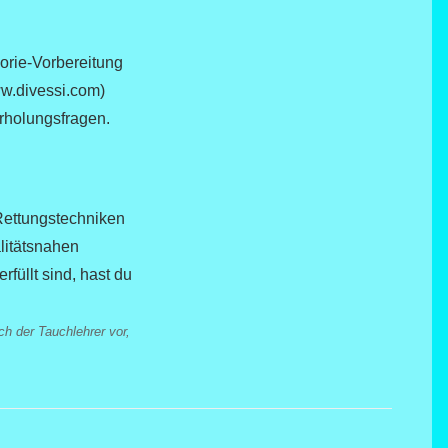
eorie-Vorbereitung
ww.divessi.com)
erholungsfragen.
Rettungstechniken
litätsnahen
füllt sind, hast du
ch der Tauchlehrer vor,