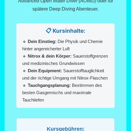
Advanced Open Water Diver (AOWD)
oder für
spätere Deep Diving Abenteuer.
📋 Kursinhalte:
🔹
Dein Einstieg:
Die Physik und Chemie
hinter angereicherter Luft
🔹
Nitrox & dein Körper:
Sauerstoffgrenzen
und medizinisches Grundwissen
🔹
Dein Equipment:
Sauerstofftauglichkeit
und der richtige Umgang mit Nitrox-Flaschen
🔹
Tauchgangsplanung:
Bestimmen des
besten Gasgemischs und maximale
Tauchtiefen
Kursgebühren: